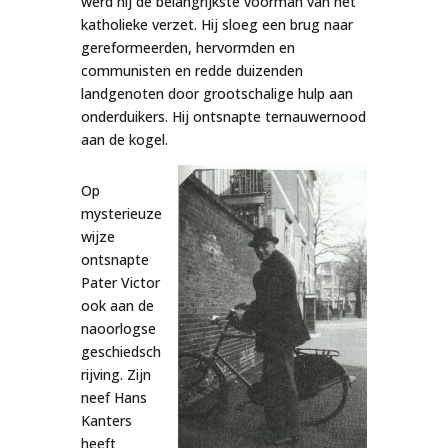
werd hij de belangrijkste voorman van het
katholieke verzet. Hij sloeg een brug naar
gereformeerden, hervormden en
communisten en redde duizenden
landgenoten door grootschalige hulp aan
onderduikers. Hij ontsnapte ternauwernood
aan de kogel.
Op
mysterieuze
wijze
ontsnapte
Pater Victor
ook aan de
naoorlogse
geschiedsch
rijving. Zijn
neef Hans
Kanters
heeft