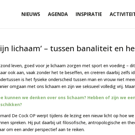
NIEUWS
AGENDA
INSPIRATIE
ACTIVITEI
ijn lichaam’ – tussen banaliteit en he
zond leven, goed voor je lichaam zorgen met sport en voeding – di
kaar ook aan, vaak zonder het te beseffen, en creëren daarbij zelfs i
dertussen is het fysieke onderscheid tussen man en vrouw niet mee
nier omgaan met ons lichaam en zijn we seksueel volledig vrij. Maar 
e kunnen we denken over ons lichaam? Hebben of zijn we een 
schikken?
rnard De Cock OP werpt tijdens de lezing een nieuw licht op hoe we
nnen spreken. Hij put daarbij uit filosofische, antropologische en t
ar om een ander perspectief aan te reiken.