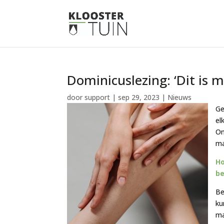
Dominicuslezing: ‘Dit is m
door
support
|
sep 29, 2023
|
Nieuws
Ge
el
On
ma
Ho
be
Be
ku
ma