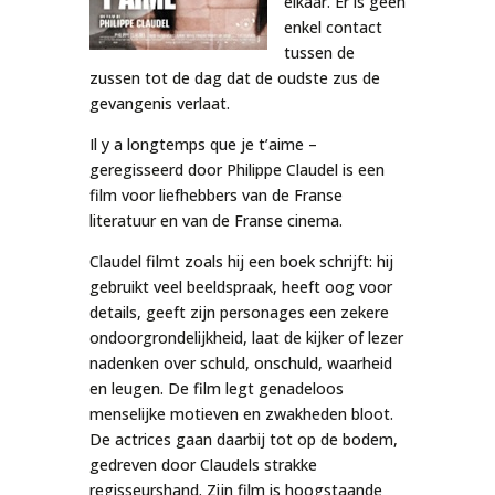
elkaar. Er is geen
enkel contact
tussen de
zussen tot de dag dat de oudste zus de
gevangenis verlaat.
Il y a longtemps que je t’aime
–
geregisseerd door Philippe Claudel is een
film voor liefhebbers van de Franse
literatuur en van de Franse cinema.
Claudel filmt zoals hij een boek schrijft: hij
gebruikt veel beeldspraak, heeft oog voor
details, geeft zijn personages een zekere
ondoorgrondelijkheid, laat de kijker of lezer
nadenken over schuld, onschuld, waarheid
en leugen. De film legt genadeloos
menselijke motieven en zwakheden bloot.
De actrices gaan daarbij tot op de bodem,
gedreven door Claudels strakke
regisseurshand. Zijn film is hoogstaande