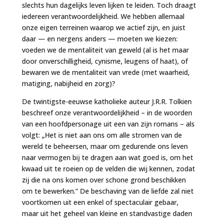
slechts hun dagelijks leven lijken te leiden. Toch draagt
iedereen verantwoordelijkheid. We hebben allemaal
onze eigen terreinen waarop we actief zijn, en juist
daar — en nergens anders — moeten we kiezen:
voeden we de mentaliteit van geweld (al is het maar
door onverschilligheid, cynisme, leugens of haat), of
bewaren we de mentaliteit van vrede (met waarheid,
matiging, nabijheid en zorg)?
De twintigste-eeuwse katholieke auteur J.R.R. Tolkien
beschreef onze verantwoordelijkheid – in de woorden
van een hoofdpersonage uit een van zijn romans – als
volgt: „Het is niet aan ons om alle stromen van de
wereld te beheersen, maar om gedurende ons leven
naar vermogen bij te dragen aan wat goed is, om het
kwaad uit te roeien op de velden die wij kennen, zodat
zij die na ons komen over schone grond beschikken
om te bewerken.” De beschaving van de liefde zal niet
voortkomen uit een enkel of spectaculair gebaar,
maar uit het geheel van kleine en standvastige daden