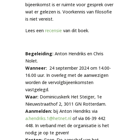
bijeenkomst is er ruimte voor gesprek over
wat er gelezen is. Voorkennis van filosofie
is niet vereist.
Lees een
recensie
van dit boek.
Begeleiding:
Anton Hendriks en Chris
Nolet.
Wanneer:
24 september 2024 om 14.00-
16.00 uur. In overleg met de aanwezigen
worden de vervolgbijeenkomsten
vastgelegd.
Waar:
Dominicuskerk Het Steiger, 1e
Nieuwstraathof 2, 3011 GN Rotterdam.
Aanmelden:
bij Anton Hendriks via
a.hendriks.1@hetnet.nl
of via 06-39 442
448.
In verband met de organisatie is het
nodig je op te geven!
Kosten:
Geen. De aanschaf van het