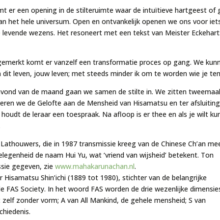
r een opening in de stilteruimte waar de intuïtieve hartgeest of god
 van het hele universum. Open en ontvankelijk openen we ons voor iet
 levende wezens. Het resoneert met een tekst van Meister Eckehart: 
emerkt komt er vanzelf een transformatie proces op gang. We kunnen
n dit leven, jouw leven; met steeds minder ik om te worden wie je ten
ond van de maand gaan we samen de stilte in. We zitten tweemaal
teren we de Gelofte aan de Mensheid van Hisamatsu en ter afsluiting
oudt de leraar een toespraak. Na afloop is er thee en als je wilt ku
.
 Lathouwers, die in 1987 transmissie kreeg van de Chinese Ch’an me
gelegenheid de naam Hui Yu, wat ‘vriend van wijsheid’ betekent. Ton
ssie gegeven, zie
www.mahakarunachan.nl
.
Hisamatsu Shin’ichi (1889 tot 1980), stichter van de belangrijke
e FAS Society. In het woord FAS worden de drie wezenlijke dimensie
t zelf zonder vorm; A van All Mankind, de gehele mensheid; S van
chiedenis.