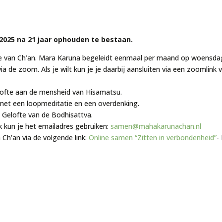
2025 na 21 jaar ophouden te bestaan.
ditie van Ch’an. Mara Karuna begeleidt eenmaal per maand op woensd
a de zoom. Als je wilt kun je je daarbij aansluiten via een zoomlink 
lofte aan de mensheid van Hisamatsu.
met een loopmeditatie en een overdenking.
e Gelofte van de Bodhisattva.
k kun je het
emailadres gebruiken:
samen@mahakarunachan.nl
Ch’an via de volgende link:
Online samen “Zitten in verbondenheid”
-