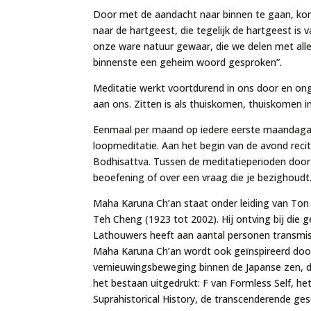
Door met de aandacht naar binnen te gaan, komt e
naar de hartgeest, die tegelijk de hartgeest is
onze ware natuur gewaar, die we delen met alle
binnenste een geheim woord gesproken”.
Meditatie werkt voortdurend in ons door en ong
aan ons. Zitten is als thuiskomen, thuiskomen i
Eenmaal per maand op iedere eerste maandagav
loopmeditatie. Aan het begin van de avond reci
Bodhisattva. Tussen de meditatieperioden door h
beoefening of over een vraag die je bezighoudt
Maha Karuna Ch’an staat onder leiding van Ton
Teh Cheng (1923 tot 2002). Hij ontving bij die 
Lathouwers heeft aan aantal personen transmi
Maha Karuna Ch’an wordt ook geïnspireerd door 
vernieuwingsbeweging binnen de Japanse zen, d
het bestaan uitgedrukt: F van Formless Self, he
Suprahistorical History, de transcenderende ges