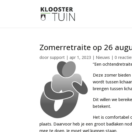
Zomerretraite op 26 aug
door
support
|
apr 1, 2023
|
Nieuws
|
0 reactie
“Een ochtendretrait
Deze zomer bieden w
wordt tussen lichaa
brengen tussen lich
Dit willen we berei
betekent.
Het is comfortabel 
plaats. Daarvoor heb je een groot badlaken nod
mee te doen. Je moet wel kunnen staan.