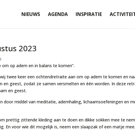
NIEUWS
AGENDA
INSPIRATIE
ACTIVITEI
ustus 2023
s
e om op adem en in balans te komen”.
ij twee keer een ochtendretraite aan om op adem te komen en naar
m en geest, zodat ze samen versmelten en één worden. In deze retra
aam en geest.
ken door middel van meditatie, ademhaling, lichaamsoefeningen en mu
om prettig zittende kleding aan te doen en dikke sokken mee te nem
ig. En voor wie dit mogelijk is, neem een slaapzak of een matje mee