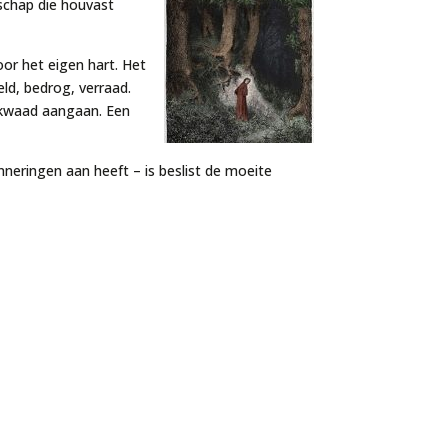
schap die houvast
door het eigen hart. Het
eld, bedrog, verraad.
t kwaad aangaan. Een
nneringen aan heeft – is beslist de moeite