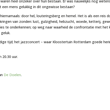
 waren heel onzeker over hun bestaan. Er was nauwelijks nog weten
t een mens gelukkig in dit ongewisse bestaan?
t hiernamaals: door hel, louteringsberg en hemel. Het is als een reis 
 kringen van zonden: lust, gulzigheid, hebzucht, woede, ketterij, gew
usies te onderkennen; op weg naar waarheid de confrontatie met he
 geluk.
uidige tijd; het jazzconcert – waar Kloostertuin Rotterdam goede heri
 20.30 uur.
van
De Doelen
.