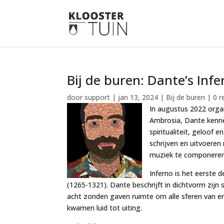
Bij de buren: Dante’s Infe
door
support
|
jan 13, 2024
|
Bij de buren
|
0 r
In augustus 2022 orga
Ambrosia, Dante kenne
spiritualiteit, geloo
schrijven en uitvoeren
muziek te componeren
Inferno
is het eerste d
(1265-1321). Dante beschrijft in dichtvorm zijn s
acht zonden gaven ruimte om alle sferen van emo
kwamen luid tot uiting.