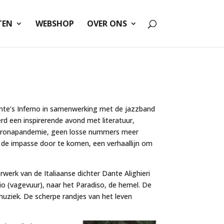
TEN
WEBSHOP
OVER ONS
nte’s
Inferno
in samenwerking met de jazzband
d een inspirerende avond met literatuur,
e coronapandemie, geen losse nummers meer
m de impasse door te komen, een verhaallijn om
werk van de Italiaanse dichter Dante Alighieri
io
(vagevuur), naar het
Paradiso,
de hemel. De
muziek. De scherpe randjes van het leven