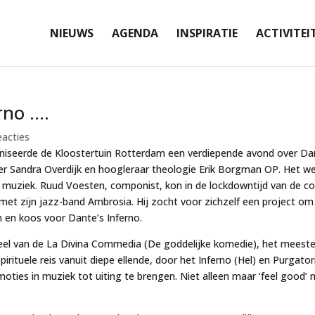
NIEUWS
AGENDA
INSPIRATIE
ACTIVITEI
rno ….
eacties
niseerde de Kloostertuin Rotterdam een verdiepende avond over Da
r Sandra Overdijk en hoogleraar theologie Erik Borgman OP. Het wer
f en muziek. Ruud Voesten, componist, kon in de lockdowntijd van d
 met zijn jazz-band Ambrosia. Hij zocht voor zichzelf een project o
 en koos voor Dante’s
Inferno
.
eel van de
La Divina Commedia
(De goddelijke komedie), het meester
pirituele reis vanuit diepe ellende, door het
Inferno
(Hel) en
Purgator
ties in muziek tot uiting te brengen. Niet alleen maar ‘feel good’ 