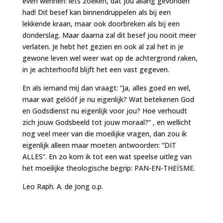
even wennen: iets zoeken, dat jou allang gevonden
had! Dit besef kan binnendruppelen als bij een
lekkende kraan, maar ook doorbreken als bij een
donderslag. Maar daarna zal dit besef jou nooit meer
verlaten. Je hebt het gezien en ook al zal het in je
gewone leven wel weer wat op de achtergrond raken,
in je achterhoofd blijft het een vast gegeven.
En als iemand mij dan vraagt: “Ja, alles goed en wel,
maar wat gelóóf je nu eigenlijk? Wat betekenen God
en Godsdienst nu eigenlijk voor jou? Hoe verhoudt
zich jouw Godsbeeld tot jouw moraal?” , en wellicht
nog veel meer van die moeilijke vragen, dan zou ik
eigenlijk alleen maar moeten antwoorden: “DIT
ALLES”. En zo kom ik tot een wat speelse uitleg van
het moeilijke theologische begrip: PAN-EN-THEÏSME.
Leo Raph. A. de Jong o.p.