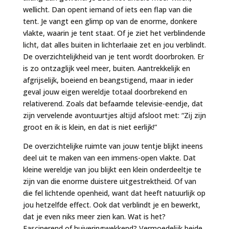
wellicht. Dan opent iemand of iets een flap van die
tent. Je vangt een glimp op van de enorme, donkere
vlakte, waarin je tent staat. Of je ziet het verblindende
licht, dat alles buiten in lichterlaaie zet en jou verblindt.
De overzichtelijkheid van je tent wordt doorbroken. Er
is zo ontzaglijk veel meer, buiten. Aantrekkelijk en
afgrijselijk, boeiend en beangstigend, maar in ieder
geval jouw eigen wereldje totaal doorbrekend en
relativerend. Zoals dat befaamde televisie-eendje, dat
zijn vervelende avontuurtjes altijd afsloot met: “Zij zijn
groot en ik is klein, en dat is niet eerlijk!”
De overzichtelijke ruimte van jouw tentje blijkt ineens
deel uit te maken van een immens-open vlakte. Dat
kleine wereldje van jou blijkt een klein onderdeeltje te
zijn van die enorme duistere uitgestrektheid. Of van
die fel lichtende openheid, want dat heeft natuurlijk op
jou hetzelfde effect. Ook dat verblindt je en bewerkt,
dat je even niks meer zien kan. Wat is het?
Fascinerend of huiveringwekkend? Vermoedelijk beide,