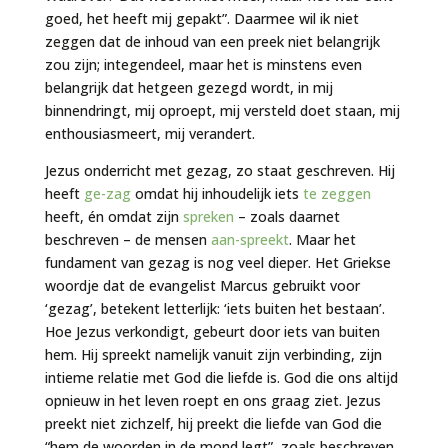
goed, het heeft mij gepakt”. Daarmee wil ik niet
zeggen dat de inhoud van een preek niet belangrijk
zou zijn; integendeel, maar het is minstens even
belangrijk dat hetgeen gezegd wordt, in mij
binnendringt, mij oproept, mij versteld doet staan, mij
enthousiasmeert, mij verandert.
Jezus onderricht met gezag, zo staat geschreven. Hij
heeft
ge-zag
omdat hij inhoudelijk iets
te zeggen
heeft, én omdat zijn
spreken
– zoals daarnet
beschreven – de mensen
aan-spreekt
. Maar het
fundament van gezag is nog veel dieper. Het Griekse
woordje dat de evangelist Marcus gebruikt voor
‘gezag’, betekent letterlijk: ‘iets buiten het bestaan’.
Hoe Jezus verkondigt, gebeurt door iets van buiten
hem. Hij spreekt namelijk vanuit zijn verbinding, zijn
intieme relatie met God die liefde is. God die ons altijd
opnieuw in het leven roept en ons graag ziet. Jezus
preekt niet zichzelf, hij preekt die liefde van God die
“hem de woorden in de mond legt”, zoals beschreven