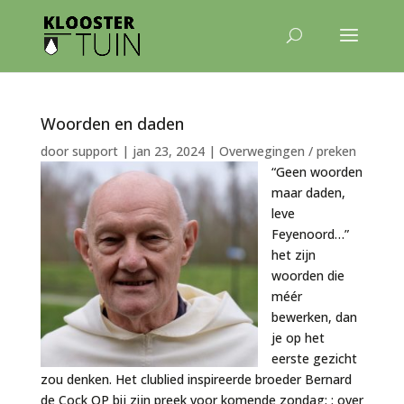
Woorden en daden
door
support
|
jan 23, 2024
|
Overwegingen / preken
“Geen woorden
maar daden,
leve
Feyenoord…”
het zijn
woorden die
méér
bewerken, dan
je op het
eerste gezicht
zou denken. Het clublied inspireerde broeder Bernard
de Cock OP bij zijn preek voor komende zondag: : over