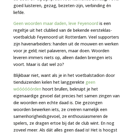
goed luisteren, gezag, bezeten-zijn, verbinding én
liefde.
Geen woorden maar daden, leve Feyenoord
is een
regeltje uit het clublied van de bekende eersteklas-
voetbalclub Feyenoord uit Rotterdam. Veel supporters
zijn havenarbeiders: handen uit de mouwen en werken
voor je geld; niet palaveren, maar doen. Woorden
leveren immers niets op, alleen daden brengen iets
voort. Maar is dat wel zo?
Blijkbaar niet, want als je in het voetbalstadion door
tienduizenden kelen het langgerekte
geen
wóóóóóórden
hoort brullen, bekruipt je het
eigenaardige gevoel dat precies het samen zingen van
die woorden een echte daad is. Die gezongen
woorden bewerken iets, ze creëren namelijk een
samenhorigheidsgevoel, ze enthousiasmeren de
spelers, ze dragen ertoe bij dat de club wint. En nog
zoveel meer. Als dát alles geen daad is! Het is hoogst