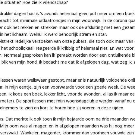
ie situatie? Hoe zie ik vriendschap?
drukke dagen had ik ’s avonds helemaal geen puf meer om een boek
racht tot minimale uitlaatrondjes in mijn woonwijk. In de corona q
eker ook het rekken en strekken maar ook de afsluiting met een geza
in het lichaam. Welnu: ik werd behoorlijk stram en star.
strekt redelijke verzoeken van onze pubers, die toch ook maar van
 het schoollokaal, reageerde ik kribbig of helemaal niet. En wat voor 
n. Normaal gesproken kan ik geraakt worden door een ontluikende b
 blik van mijn hond. Ik bedacht me dat ik afgelopen dag, wat zeg i
lessen waren weliswaar gestopt, maar er is natuurlijk voldoende on
tuur, in mijn eentje, zijn een voorwaarde voor een goede week. De 
en. Ik koos een boek, lekker licht, voor de avonden, al las ik maar e
 meter). De sportlessen met mijn woensdagclubje werden vanaf nu on
elnemers te zien en kort te horen hoe zij voeren in deze tijden.
us. Dat merkte ik ook toen ik mijn bejaarde oom na drie maanden we
 Mijn oom was al mager, en in afgelopen maanden was hij nog meer 
n verzwakt. Wankeler, magerder, krommer dan voorheen vouwde zijn l