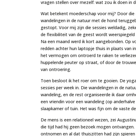
vragen stellen over mezelf: wat zou ik doen in d
Wat betekent moederschap voor mij? Door die 
wandelingen in de natuur met de hond teruggeb
gestopt. Voor mij zijn die sessies weldadig, z
de flexibiliteit van de geest wordt weerspiegeld 
Na een maand werd ik kort aangebonden. Op vol
redden achter hun laptopje thuis in plaats van in
het vermogen om ontroerd te raken te verlieze
huppelende peuter op straat, of door de trouwe
van ontroering.
Toen besloot ik het roer om te gooien. De yoga
sessies per week in. Die wandelingen in de na
wandeling, en de rest organiseerde ik daar omhe
een vriendin voor een wandeling (op anderhalve
slaapkamer of tuin. Het was fijn om de vaste de
De mens is een relationeel wezen, zei Augustin
die tijd had hij geen bezoek mogen ontvangen.
ontnomen en al dat thuiszitten had zijn spiere