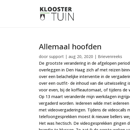
Allemaal hoofden
door
support
|
aug 20, 2020
|
Brievenreeks
De grootste verandering in de afgelopen period
overleggen in Den Haag zich af met reizen binne
over een belachelijke interventie in de vergade
over een outfit- de inhoud van die uitwisseling i
voor even, bij de koffieautomaat, of tijdens de
Op 13 maart veranderde mijn werkdagen ingrijp
vergaderd worden. Iedereen wilde met iederee
met videovergaderingen. Tijdens de videocalls 
telefoongesprekken moest ik nieuwe bellers we
Het was hectisch. De videogesprekken gingen d
brandje te blussen. Zo zat ik de eerste weken v