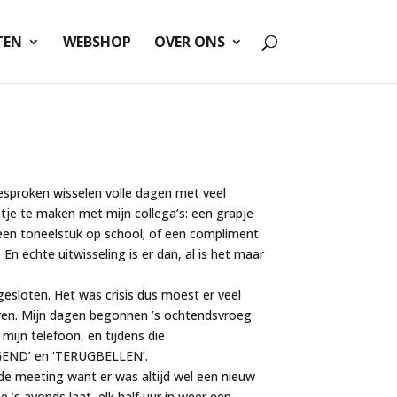
TEN
WEBSHOP
OVER ONS
esproken wisselen volle dagen met veel
atje te maken met mijn collega’s: een grapje
n een toneelstuk op school; of een compliment
 En echte uitwisseling is er dan, al is het maar
sloten. Het was crisis dus moest er veel
ren. Mijn dagen begonnen ’s ochtendsvroeg
ijn telefoon, en tijdens die
INGEND’ en ‘TERUGBELLEN’.
e meeting want er was altijd wel een nieuw
’s avonds laat, elk half uur in weer een