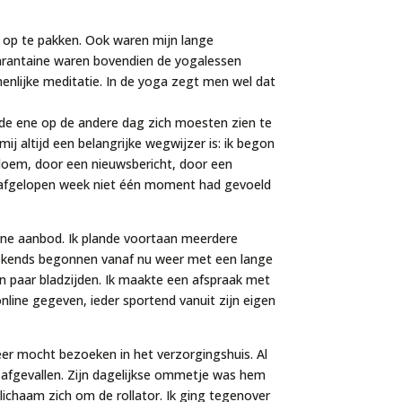
 op te pakken. Ook waren mijn lange
uarantaine waren bovendien de yogalessen
menlijke meditatie. In de yoga zegt men wel dat
 de ene op de andere dag zich moesten zien te
mij altijd een belangrijke wegwijzer is: ik begon
loem, door een nieuwsbericht, door een
k: afgelopen week niet één moment had gevoeld
line aanbod. Ik plande voortaan meerdere
weekends begonnen vanaf nu weer met een lange
en paar bladzijden. Ik maakte een afspraak met
line gegeven, ieder sportend vanuit zijn eigen
er mocht bezoeken in het verzorgingshuis. Al
afgevallen. Zijn dagelijkse ommetje was hem
ichaam zich om de rollator. Ik ging tegenover