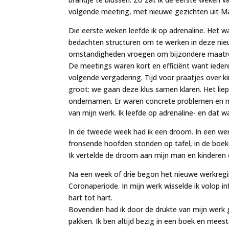
volgende meeting, met nieuwe gezichten uit M
Die eerste weken leefde ik op adrenaline. Het 
bedachten structuren om te werken in deze n
omstandigheden vroegen om bijzondere maatre
De meetings waren kort en efficiënt want ieder
volgende vergadering. Tijd voor praatjes over k
groot: we gaan deze klus samen klaren. Het liep
ondernamen. Er waren concrete problemen en mij
van mijn werk. Ik leefde op adrenaline- en dat wa
In de tweede week had ik een droom. In een we
fronsende hoofden stonden op tafel, in de boeke
Ik vertelde de droom aan mijn man en kinderen
Na een week of drie begon het nieuwe werkregim
Coronaperiode. In mijn werk wisselde ik volop in
hart tot hart.
Bovendien had ik door de drukte van mijn werk 
pakken. Ik ben altijd bezig in een boek en meest