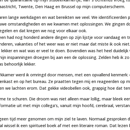
aastricht, Twente, Den Haag en Brussel op mijn computerscherm.
waren lange werkdagen en wat bereikten we veel. We identificeerden
ieuwe omstandigheden en we kwamen met oplossingen. We gingen do
gelen en dat kregen we nog voor elkaar ook.
een had nog honderd andere dingen op zijn lijstje voor vandaag en t
inderen, vakanties of het weer was er niet maar dat miste ik ook ni
 lekker en wat was er veel te doen. Bovendien was het heel duidelijk
n inspanningen droegen bij aan een de oplossing. Zelden heb ik zo 
s behoorlijk lekker.
rkkamer werd ik omringd door mensen, met een opvallend kenmerk: 
nkast en op het bureau. Ze praatten tegen mij en reageerden op mij,
 en we lachten erom. Dat gekke videobellen ook, grappig hoe dat te
e te schuren. Die droom was niet alleen maar lollig, maar bleek ee
formatie uit met mijn collega’s, vanuit mijn hoofd, cerebraal, versta
geen tijd meer genomen om mijn ziel te laven. Normaal gesproken d
al wissel ik een spiritueel boek af met een literaire roman. Dat lez