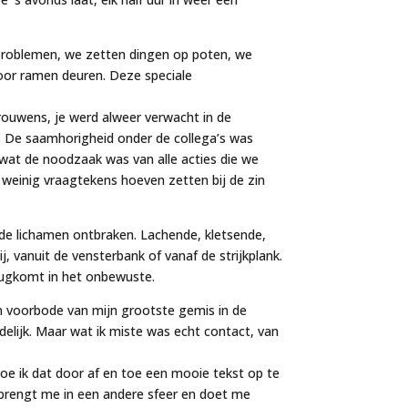
 problemen, we zetten dingen op poten, we
or ramen deuren. Deze speciale
rouwens, je werd alweer verwacht in de
et. De saamhorigheid onder de collega’s was
 wat de noodzaak was van alle acties die we
weinig vraagtekens hoeven zetten bij de zin
de lichamen ontbraken. Lachende, kletsende,
 vanuit de vensterbank of vanaf de strijkplank.
rugkomt in het onbewuste.
n voorbode van mijn grootste gemis in de
ndelijk. Maar wat ik miste was echt contact, van
oe ik dat door af en toe een mooie tekst op te
en brengt me in een andere sfeer en doet me