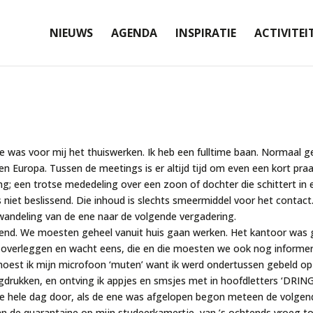
NIEUWS
AGENDA
INSPIRATIE
ACTIVITEI
e was voor mij het thuiswerken. Ik heb een fulltime baan. Normaal g
n Europa. Tussen de meetings is er altijd tijd om even een kort pra
ring; een trotse mededeling over een zoon of dochter die schittert i
s niet beslissend. Die inhoud is slechts smeermiddel voor het contact.
 wandeling van de ene naar de volgende vergadering.
end. We moesten geheel vanuit huis gaan werken. Het kantoor was ge
n overleggen en wacht eens, die en die moesten we ook nog informe
moest ik mijn microfoon ‘muten’ want ik werd ondertussen gebeld op m
gdrukken, en ontving ik appjes en smsjes met in hoofdletters ‘DR
e hele dag door, als de ene was afgelopen begon meteen de volgend
an de quarantaine op mijn studeerkamertje, van ’s ochtends vroeg toe 