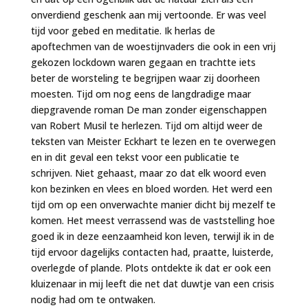
onverdiend geschenk aan mij vertoonde. Er was veel
tijd voor gebed en meditatie. Ik herlas de
apoftechmen van de woestijnvaders die ook in een vrij
gekozen lockdown waren gegaan en trachtte iets
beter de worsteling te begrijpen waar zij doorheen
moesten. Tijd om nog eens de langdradige maar
diepgravende roman De man zonder eigenschappen
van Robert Musil te herlezen. Tijd om altijd weer de
teksten van Meister Eckhart te lezen en te overwegen
en in dit geval een tekst voor een publicatie te
schrijven. Niet gehaast, maar zo dat elk woord even
kon bezinken en vlees en bloed worden. Het werd een
tijd om op een onverwachte manier dicht bij mezelf te
komen. Het meest verrassend was de vaststelling hoe
goed ik in deze eenzaamheid kon leven, terwijl ik in de
tijd ervoor dagelijks contacten had, praatte, luisterde,
overlegde of plande. Plots ontdekte ik dat er ook een
kluizenaar in mij leeft die net dat duwtje van een crisis
nodig had om te ontwaken.