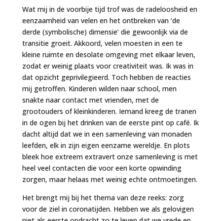
Wat mij in de voorbije tijd trof was de radeloosheid en
eenzaamheid van velen en het ontbreken van ‘de
derde (symbolische) dimensie’ die gewoonlijk via de
transitie groeit. Akkoord, velen moesten in een te
kleine ruimte en desolate omgeving met elkaar leven,
zodat er weinig plaats voor creativiteit was. Ik was in
dat opzicht geprivilegieerd. Toch hebben de reacties
mij getroffen. Kinderen wilden naar school, men
snakte naar contact met vrienden, met de
grootouders of kleinkinderen. Iemand kreeg de tranen
in de ogen bij het drinken van de eerste pint op café. Ik
dacht altijd dat we in een samenleving van monaden
leefden, elk in zijn eigen eenzame wereldje. En plots
bleek hoe extreem extravert onze samenleving is met
heel veel contacten die voor een korte opwinding
zorgen, maar helaas met weinig echte ontmoetingen.
Het brengt mij bij het thema van deze reeks: zorg
voor de ziel in coronatijden. Hebben we als gelovigen
niet als eerste opdracht zo te leven dat we vrede en