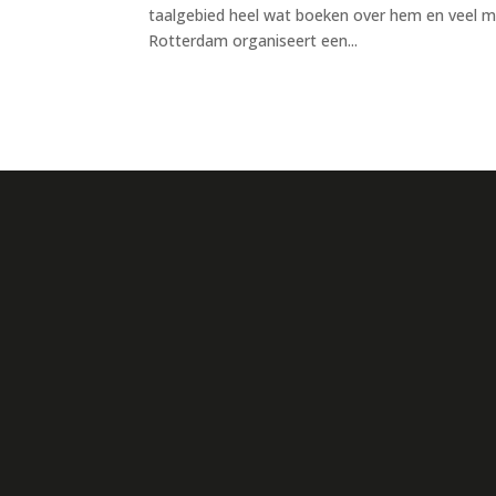
taalgebied heel wat boeken over hem en veel me
Rotterdam organiseert een...