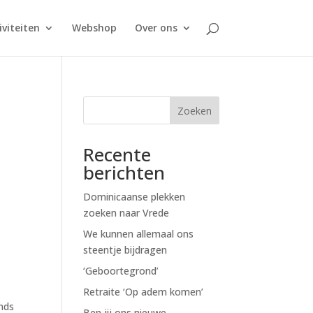
iviteiten
Webshop
Over ons
Zoeken
Recente
berichten
Dominicaanse plekken
zoeken naar Vrede
We kunnen allemaal ons
steentje bijdragen
‘Geboortegrond’
Retraite ‘Op adem komen’
ands
Ben jij ons nieuwe