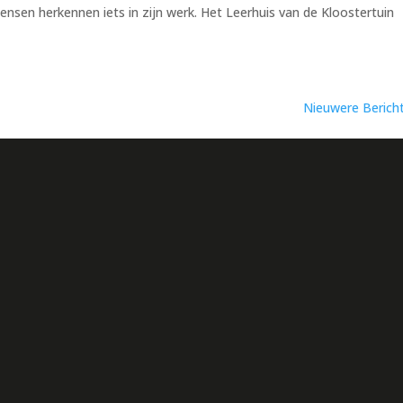
nsen herkennen iets in zijn werk. Het Leerhuis van de Kloostertuin
Nieuwere Berich