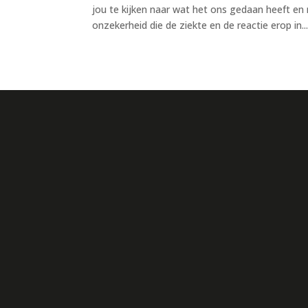
jou te kijken naar wat het ons gedaan heeft e
onzekerheid die de ziekte en de reactie erop in..