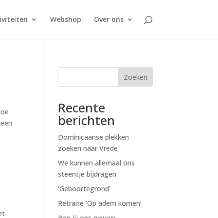
iviteiten
Webshop
Over ons
Zoeken
Recente
doe
berichten
lleen
Dominicaanse plekken
zoeken naar Vrede
We kunnen allemaal ons
steentje bijdragen
‘Geboortegrond’
Retraite ‘Op adem komen’
et
Ben jij ons nieuwe