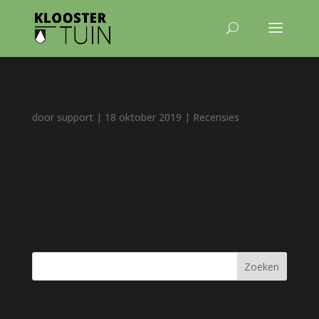
Een prachtig, wijs boek over sterven
door
support
|
18 oktober 2019
|
Recensies
Boekverslag door Willemijn Dicke De titel intrigeert:
‘Advice for Future Corpses and those who love them.’
Zo origineel als de titel, is ook de inhoud. Tisdale is
stervensbegeleider en zen-beoefenaar en dat zie je
beide terug in dit boek. Het boek biedt een...
Zoeken
Recente berichten