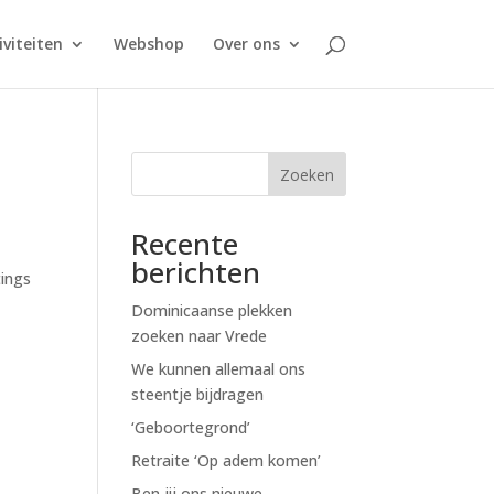
iviteiten
Webshop
Over ons
Zoeken
Recente
berichten
tings
Dominicaanse plekken
zoeken naar Vrede
We kunnen allemaal ons
steentje bijdragen
‘Geboortegrond’
Retraite ‘Op adem komen’
Ben jij ons nieuwe