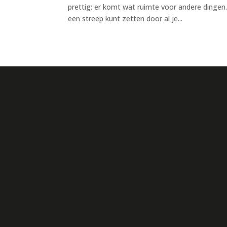
prettig: er komt wat ruimte voor andere dingen
een streep kunt zetten door al je...