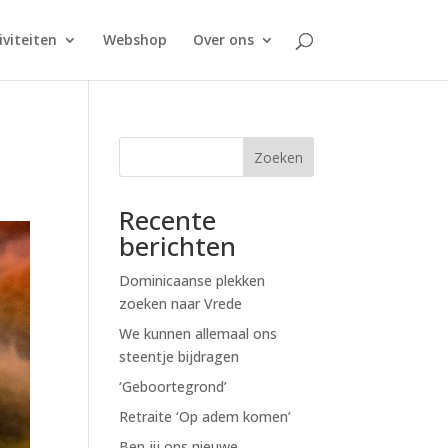
iviteiten
Webshop
Over ons
Zoeken
Recente
berichten
Dominicaanse plekken
zoeken naar Vrede
We kunnen allemaal ons
steentje bijdragen
‘Geboortegrond’
Retraite ‘Op adem komen’
Ben jij ons nieuwe