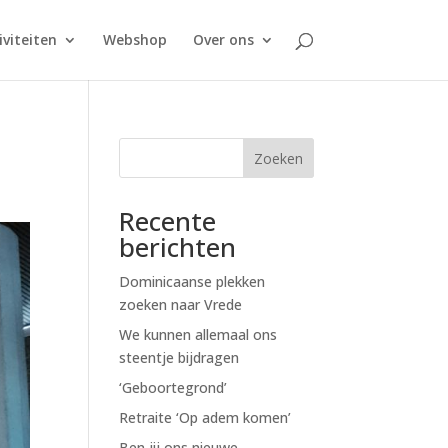
iviteiten
Webshop
Over ons
Zoeken
Recente
berichten
Dominicaanse plekken
zoeken naar Vrede
We kunnen allemaal ons
steentje bijdragen
‘Geboortegrond’
Retraite ‘Op adem komen’
Ben jij ons nieuwe