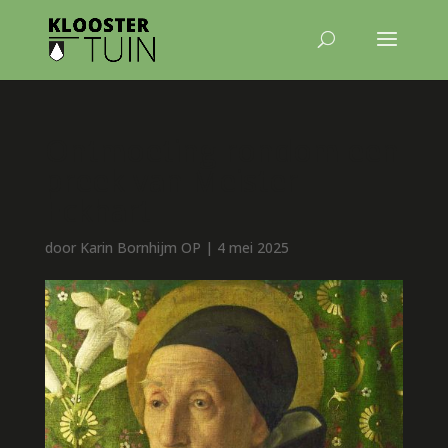
Ontmoeting rondom een
preek van Meister
Eckhart
door
Karin Bornhijm OP
|
4 mei 2025