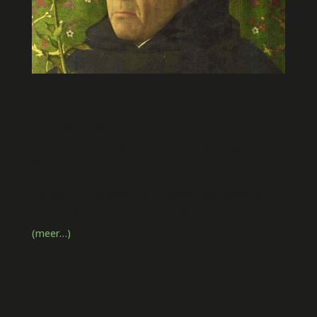
Datum:
27 september 2025
Tijd:
13:00 - 15:00
Locatie:
RK Sint Augustinuskerk, Marijkesingel 24,
2991 BK Barendrecht
Een bezinnende bijeenkomst, waarin één preek van
deze Rijnlandse mysticus centraal staat.
(meer…)