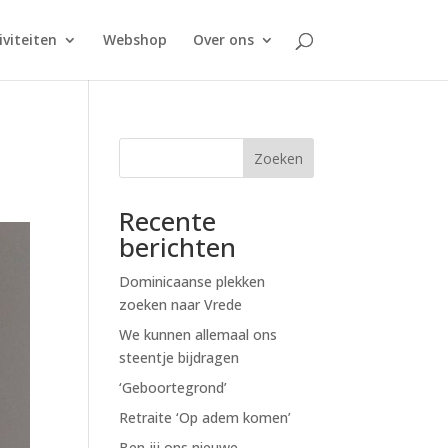
iviteiten
Webshop
Over ons
Zoeken
Recente
berichten
Dominicaanse plekken
zoeken naar Vrede
We kunnen allemaal ons
steentje bijdragen
‘Geboortegrond’
Retraite ‘Op adem komen’
Ben jij ons nieuwe