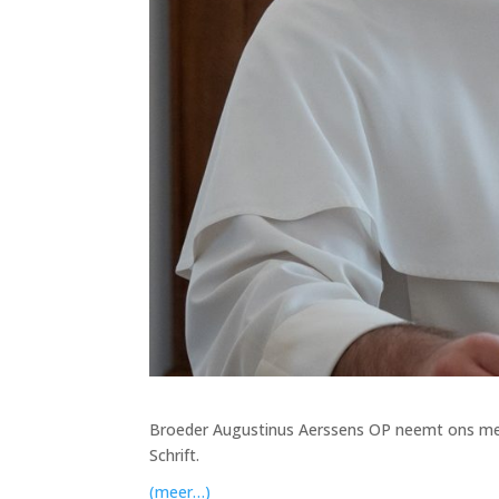
Broeder Augustinus Aerssens OP neemt ons mee i
Schrift.
(meer…)