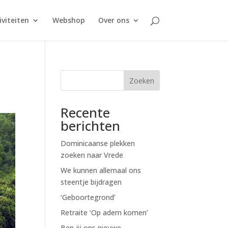
iviteiten
Webshop
Over ons
Zoeken
Recente
berichten
Dominicaanse plekken
zoeken naar Vrede
We kunnen allemaal ons
steentje bijdragen
‘Geboortegrond’
Retraite ‘Op adem komen’
Ben jij ons nieuwe