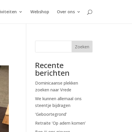
iviteiten
Webshop
Over ons
Zoeken
Recente
berichten
Dominicaanse plekken
zoeken naar Vrede
We kunnen allemaal ons
steentje bijdragen
‘Geboortegrond’
Retraite ‘Op adem komen’
Ben jij ons nieuwe