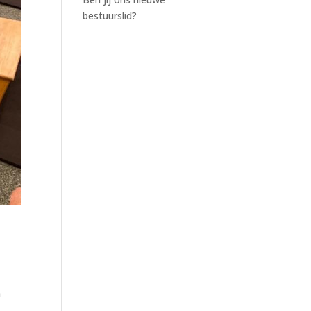
bestuurslid?
e
m