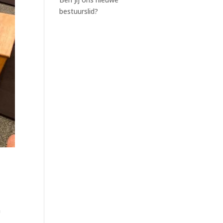
bestuurslid?
e
m