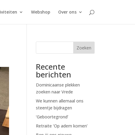
iviteiten
Webshop
Over ons
Zoeken
Recente
berichten
Dominicaanse plekken
zoeken naar Vrede
We kunnen allemaal ons
steentje bijdragen
‘Geboortegrond’
Retraite ‘Op adem komen’
Ben jij ons nieuwe