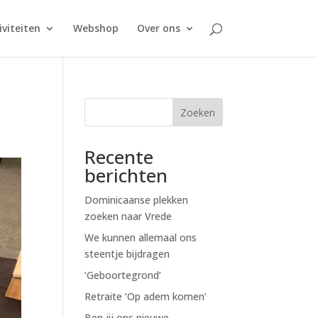
iviteiten
Webshop
Over ons
Zoeken
Recente
berichten
Dominicaanse plekken
zoeken naar Vrede
We kunnen allemaal ons
steentje bijdragen
‘Geboortegrond’
Retraite ‘Op adem komen’
Ben jij ons nieuwe