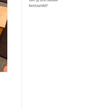
bestuurslid?
e
m